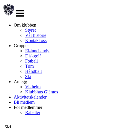
Veksle
navigasjon
Om klubben
Styret
Vår historie
Kontakt oss
Grupper
El-innebandy
Diskgolf
Fotball
Trim
Håndball
Ski
Anlegg
Vikheim
Klubbhus Glåmos
Aktivitetskalender
Bli medlem
For medlemmer
Rabatter
Ski