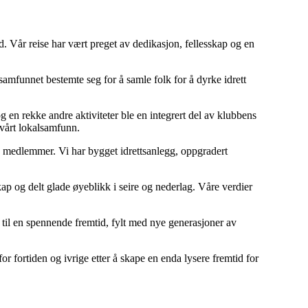
tid. Vår reise har vært preget av dedikasjon, fellesskap og en
lsamfunnet bestemte seg for å samle folk for å dyrke idrett
g en rekke andre aktiviteter ble en integrert del av klubbens
i vårt lokalsamfunn.
e medlemmer. Vi har bygget idrettsanlegg, oppgradert
p og delt glade øyeblikk i seire og nederlag. Våre verdier
em til en spennende fremtid, fylt med nye generasjoner av
r fortiden og ivrige etter å skape en enda lysere fremtid for