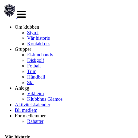
Veksle
navigasjon
Om klubben
Styret
Vår historie
Kontakt oss
Grupper
El-innebandy
Diskgolf
Fotball
Trim
Håndball
Ski
Anlegg
Vikheim
Klubbhus Glåmos
Aktivitetskalender
Bli medlem
For medlemmer
Rabatter
Vår historie