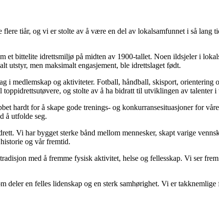
 flere tiår, og vi er stolte av å være en del av lokalsamfunnet i så lang 
 et bittelite idrettsmiljø på midten av 1900-tallet. Noen ildsjeler i loka
t utstyr, men maksimalt engasjement, ble idrettslaget født.
 i medlemskap og aktiviteter. Fotball, håndball, skisport, orientering o
toppidrettsutøvere, og stolte av å ha bidratt til utviklingen av talenter 
et hardt for å skape gode trenings- og konkurransesituasjoner for vår
ed å utfolde seg.
drett. Vi har bygget sterke bånd mellom mennesker, skapt varige vennska
historie og vår fremtid.
e tradisjon med å fremme fysisk aktivitet, helse og fellesskap. Vi ser fr
m deler en felles lidenskap og en sterk samhørighet. Vi er takknemlige fo