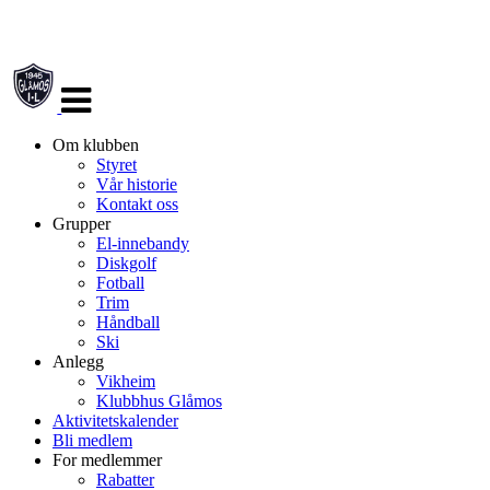
Veksle
navigasjon
Om klubben
Styret
Vår historie
Kontakt oss
Grupper
El-innebandy
Diskgolf
Fotball
Trim
Håndball
Ski
Anlegg
Vikheim
Klubbhus Glåmos
Aktivitetskalender
Bli medlem
For medlemmer
Rabatter