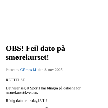
OBS! Feil dato på
smørekurset!
Postet av
Glåmos I.L
den
8. nov 2025
RETTELSE
Det viser seg at Sport1 har blingsa på datoene for
smørekurset/kvelden.
Riktig dato er tirsdag18/11!