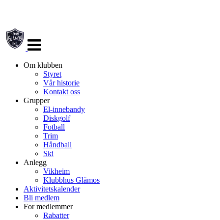
Veksle
navigasjon
Om klubben
Styret
Vår historie
Kontakt oss
Grupper
El-innebandy
Diskgolf
Fotball
Trim
Håndball
Ski
Anlegg
Vikheim
Klubbhus Glåmos
Aktivitetskalender
Bli medlem
For medlemmer
Rabatter