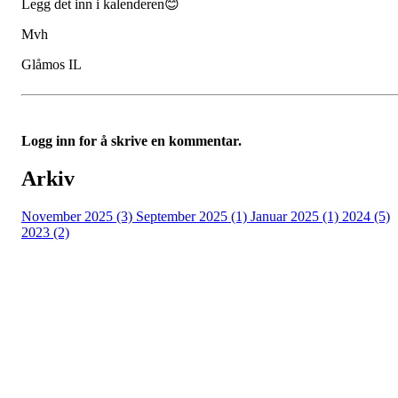
Legg det inn i kalenderen😊
Mvh
Glåmos IL
Logg inn for å skrive en kommentar.
Arkiv
November 2025 (3)
September 2025 (1)
Januar 2025 (1)
2024 (5)
2023 (2)
Bli medlem i klubben!
Trykk her for innmelding