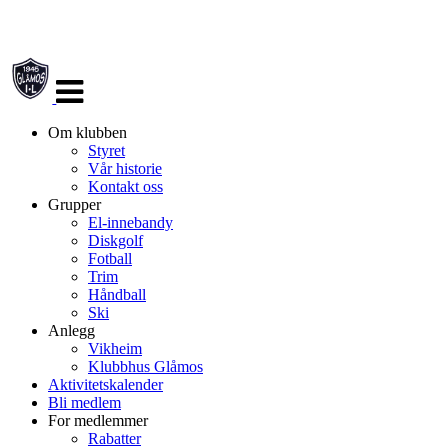
Veksle
navigasjon
Om klubben
Styret
Vår historie
Kontakt oss
Grupper
El-innebandy
Diskgolf
Fotball
Trim
Håndball
Ski
Anlegg
Vikheim
Klubbhus Glåmos
Aktivitetskalender
Bli medlem
For medlemmer
Rabatter